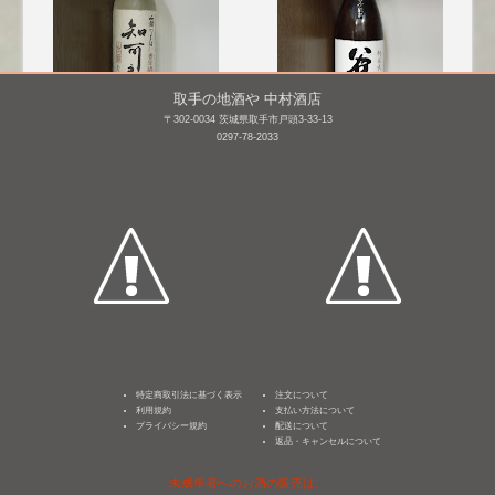
取手の地酒や 中村酒店
〒302-0034 茨城県取手市戸頭3-33-13
0297-78-2033
霧筑波 大吟醸 知可良(ち
墨廼江 純米大吟醸 谷風
から) [BY24]
【箱入り】 [BY27]
720mL /
¥ 6,600
1,800mL /
¥ 5,940
特定商取引法に基づく表示
注文について
利用規約
支払い方法について
プライバシー規約
配送について
返品・キャンセルについて
未成年者へのお酒の販売は、