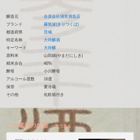
醸造元
合資会社浦里酒造店
ブランド
霧筑波(きりつくば)
都道府県
茨城
特定名称
大吟醸酒
キーワード
大吟醸
原料米
山田錦(やまだにしき)
精米歩合
40%
酵母
小川酵母
アルコール度数
16度
保管
要冷蔵
その他
化粧箱付き
この蔵元のお酒
一覧で見る