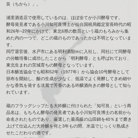
良（ちから）」。
浦里酒造店で使用しているのは、ほぼ全てが小川酵母です。
酵母発見者である小川知可良博士が仙台国税局鑑定室長時代の昭
和26年~27年にかけて、東北6県の数百という蔵のもろみから集
めた内の一つで、どこの蔵のものであったかは不明となっていま
す。
同庁退官後、水戸市にある明利酒類㈱に入社し、同社にて同酵母
の分離培養に成功したことから「明利酵母」とも呼ばれており、
東北生まれの茨城育ちの酵母となっています。
日本醸造協会でも昭和52年（1977年）から協会10号酵母として
頒布を開始し、酸の生成が少なく、低温でよく発酵してきめ細や
かな香気を発する淡麗で芳香のある吟醸酒向きの酵母として知ら
れています。
蔵のフラッグシップたる大吟醸に付けられた「知可良」という商
品名は、もちろん酵母の発見者である小川知可良博士の名前から
命名されたものであり、厳選した最高級の山田錦を40％まで磨き
上げて仕込んだ大吟醸を何と3年もの間、氷温でじっくり熟成さ
せたこだわりの酒です。