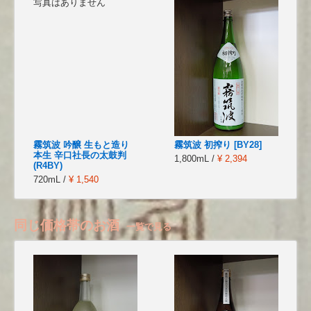
写真はありません
霧筑波 吟醸 生もと造り
霧筑波 初搾り [BY28]
本生 辛口社長の太鼓判
1,800mL /
¥ 2,394
(R4BY)
720mL /
¥ 1,540
同じ価格帯のお酒
一覧で見る