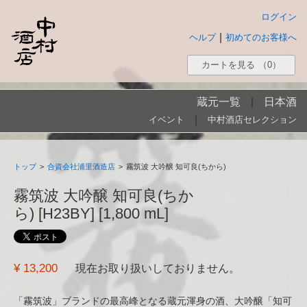
ログイン
|
ヘルプ
初めてのお客様へ
カートを見る
（0）
蔵元一覧
|
日本酒
|
イベント
中村酒店セレクション
トップ
>
合資会社浦里酒造店
>
霧筑波 大吟醸 知可良(ちから)
霧筑波 大吟醸 知可良(ちか
ら) [H23BY] [1,800 mL]
¥ 13,200
現在お取り扱いしておりません。
「霧筑波」ブランドの最高峰となる蔵元渾身の酒、大吟醸「知可