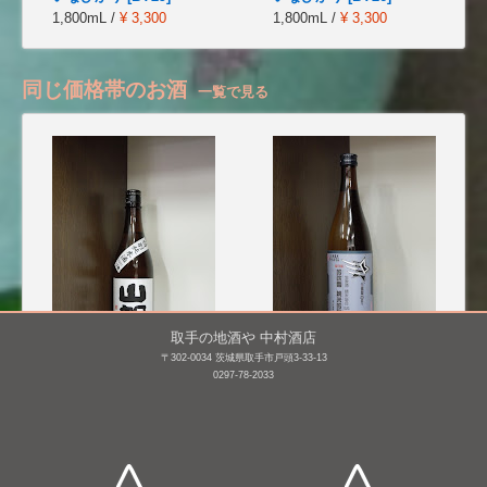
1,800mL /
¥ 3,300
1,800mL /
¥ 3,300
同じ価格帯のお酒
一覧で見る
取手の地酒や 中村酒店
〒302-0034 茨城県取手市戸頭3-33-13
山間 特別純米酒 仕込み7
三連星 純米吟醸 無濾過
0297-78-2033
号 かめ口直詰め 無濾過
生原酒 番外編 吟吹雪
生原酒 [BY26]
55 [BY25]
720mL /
¥ 1,628
720mL /
¥ 1,760