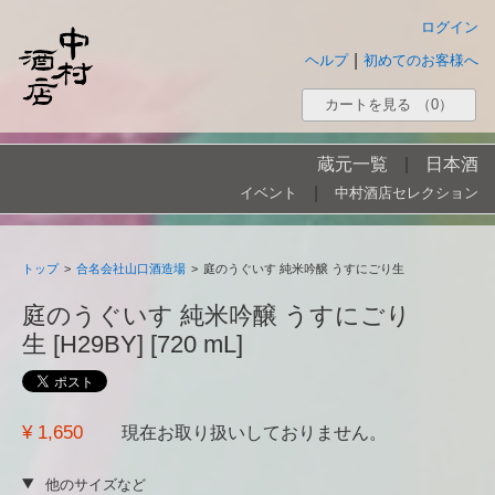
ログイン
|
ヘルプ
初めてのお客様へ
カートを見る
（0）
蔵元一覧
|
日本酒
|
イベント
中村酒店セレクション
トップ
>
合名会社山口酒造場
>
庭のうぐいす 純米吟醸 うすにごり生
庭のうぐいす 純米吟醸 うすにごり
生 [H29BY] [720 mL]
¥ 1,650
現在お取り扱いしておりません。
他のサイズなど