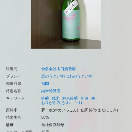
醸造元
合名会社山口酒造場
ブランド
庭のうぐいす(にわのうぐいす)
都道府県
福岡
特定名称
純米吟醸酒
キーワード
吟醸
純米
純米吟醸
新酒
生
おりがらみ(うすにごり)
原料米
夢一献(ゆめいっこん)
山田錦(やまだにしき)
精米歩合
50%
酵母
自社保存酵母