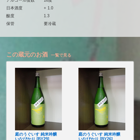
アルコール度数
16度
日本酒度
+ 1.0
酸度
1.3
保管
要冷蔵
この蔵元のお酒
一覧で見る
庭のうぐいす 純米吟醸
庭のうぐいす 純米吟醸
いなびかり [BY29]
いなびかり [BY26]