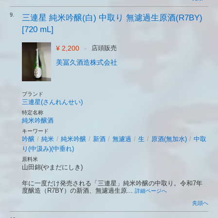
9.
三連星 純米吟醸(白) 中取り 無濾過生原酒(R7BY)
[720 mL]
¥ 2,200
-
店頭販売
美冨久酒造株式会社
ブランド
三連星(さんれんせい)
特定名称
純米吟醸酒
キーワード
吟醸
/
純米
/
純米吟醸
/
新酒
/
無濾過
/
生
/
原酒(無加水)
/
中取
り(中汲み)(中垂れ)
原料米
山田錦(やまだにしき)
年に一度だけ発売される「三連星」純米吟醸の中取り。令和7年
度醸造（R7BY）の新酒、無濾過生原...
詳細ページへ
先頭へ