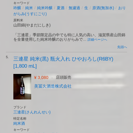
キーワード
吟醸
/
純米
/
純米吟醸
/
夏酒
/
無濾過
/
生
/
原酒(無加水)
/
おり
がらみ(うすにごり)
原料米
山田錦(やまだにしき)
「三連星」季節限定品の中でも特に人気の高い、滋賀県産山田錦
を全量使用した純米吟醸のおりがらみで...
詳細ページへ
先頭へ
5.
三連星 純米(黒) 瓶火入れ ひやおろし(R6BY)
[1,800 mL]
¥ 3,080
-
店頭販売
美冨久酒造株式会社
ブランド
三連星(さんれんせい)
特定名称
純米酒
キーワード