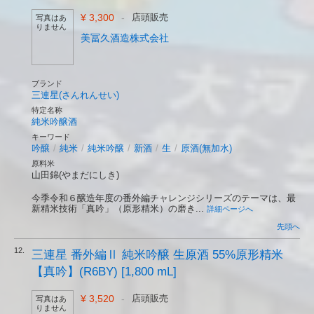
¥ 3,300
-
店頭販売
写真はあ
りません
美冨久酒造株式会社
ブランド
三連星(さんれんせい)
特定名称
純米吟醸酒
キーワード
吟醸
/
純米
/
純米吟醸
/
新酒
/
生
/
原酒(無加水)
原料米
山田錦(やまだにしき)
今季令和６醸造年度の番外編チャレンジシリーズのテーマは、最
新精米技術「真吟」（原形精米）の磨き...
詳細ページへ
先頭へ
12.
三連星 番外編Ⅱ 純米吟醸 生原酒 55%原形精米
【真吟】(R6BY) [1,800 mL]
¥ 3,520
-
店頭販売
写真はあ
りません