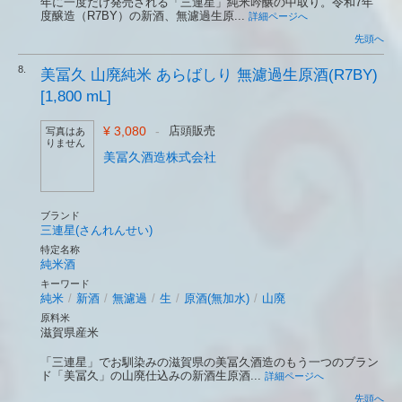
年に一度だけ発売される「三連星」純米吟醸の中取り。令和7年
度醸造（R7BY）の新酒、無濾過生原...
詳細ページへ
先頭へ
8.
美冨久 山廃純米 あらばしり 無濾過生原酒(R7BY)
[1,800 mL]
¥ 3,080
-
店頭販売
写真はあ
りません
美冨久酒造株式会社
ブランド
三連星(さんれんせい)
特定名称
純米酒
キーワード
純米
/
新酒
/
無濾過
/
生
/
原酒(無加水)
/
山廃
原料米
滋賀県産米
「三連星」でお馴染みの滋賀県の美冨久酒造のもう一つのブラン
ド「美冨久」の山廃仕込みの新酒生原酒...
詳細ページへ
先頭へ