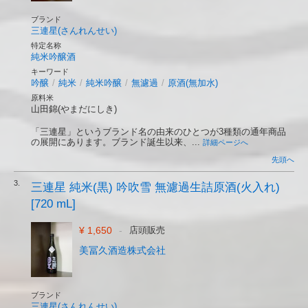
ブランド
三連星(さんれんせい)
特定名称
純米吟醸酒
キーワード
吟醸
/
純米
/
純米吟醸
/
無濾過
/
原酒(無加水)
原料米
山田錦(やまだにしき)
「三連星」というブランド名の由来のひとつが3種類の通年商品
の展開にあります。ブランド誕生以来、...
詳細ページへ
先頭へ
3.
三連星 純米(黒) 吟吹雪 無濾過生詰原酒(火入れ)
[720 mL]
¥ 1,650
-
店頭販売
美冨久酒造株式会社
ブランド
三連星(さんれんせい)