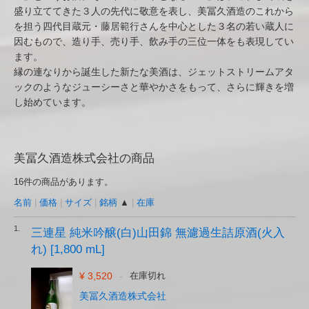
盛り立ててきた３人の先代に敬意を表し、美冨久酒造のこれから
を担う四代目蔵元・藤居範行さんを中心とした３名の若い蔵人に
因むもので、造り手、売り手、飲み手の三位一体をも表現してい
ます。
縁の連なりから誕生した新たな美酒は、ジェットストリームアタ
ックのようなジューシーさと華やかさをもって、さらに輝きを増
し始めています。
美冨久酒造株式会社の商品
16件の商品があります。
名前
|
価格
|
サイズ
|
銘柄
▲
|
在庫
1.
三連星 純米吟醸(白)山田錦 無濾過生詰原酒(火入
れ) [1,800 mL]
¥ 3,520
-
在庫切れ
美冨久酒造株式会社