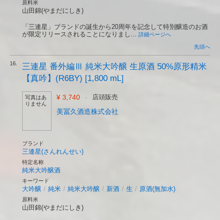
原料米
山田錦(やまだにしき)
「三連星」ブランドの誕生から20周年を記念して特別醸造のお酒
が限定リリースされることになりまし...
詳細ページへ
先頭へ
16.
三連星 番外編Ⅲ 純米大吟醸 生原酒 50%原形精米
【真吟】(R6BY) [1,800 mL]
¥ 3,740
-
店頭販売
写真はあ
りません
美冨久酒造株式会社
ブランド
三連星(さんれんせい)
特定名称
純米大吟醸酒
キーワード
大吟醸
/
純米
/
純米大吟醸
/
新酒
/
生
/
原酒(無加水)
原料米
山田錦(やまだにしき)