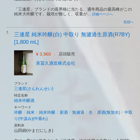
「三連星」ブランドの長男格に当たる、通年商品の最高峰がこの
純米大吟醸です。栽培が難しく、収量が...
詳細ページへ
先頭へ
7.
三連星 純米吟醸(白) 中取り 無濾過生原酒(R7BY)
[1,800 mL]
¥ 3,960
-
店頭販売
美冨久酒造株式会社
ブランド
三連星(さんれんせい)
特定名称
純米吟醸酒
キーワード
吟醸
/
純米
/
純米吟醸
/
新酒
/
無濾過
/
生
/
原酒(無加水)
/
中取
り(中汲み)(中垂れ)
原料米
山田錦(やまだにしき)