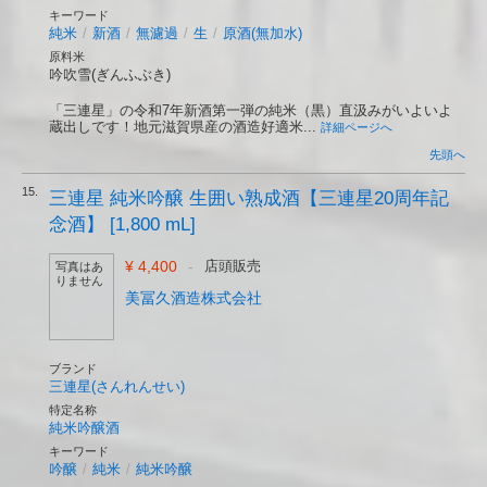
キーワード
純米
/
新酒
/
無濾過
/
生
/
原酒(無加水)
原料米
吟吹雪(ぎんふぶき)
「三連星」の令和7年新酒第一弾の純米（黒）直汲みがいよいよ
蔵出しです！地元滋賀県産の酒造好適米...
詳細ページへ
先頭へ
15.
三連星 純米吟醸 生囲い熟成酒【三連星20周年記
念酒】 [1,800 mL]
¥ 4,400
-
店頭販売
写真はあ
りません
美冨久酒造株式会社
ブランド
三連星(さんれんせい)
特定名称
純米吟醸酒
キーワード
吟醸
/
純米
/
純米吟醸