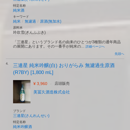
特定名称
純米酒
キーワード
純米
/
無濾過
/
原酒(無加水)
原料米
吟吹雪(ぎんふぶき)
「三連星」というブランド名の由来のひとつが3種類の通年商品
の展開にあります。その一番手が純米の...
詳細ページへ
先頭へ
4.
三連星 純米吟醸(白) おりがらみ 無濾過生原酒
(R7BY) [1,800 mL]
¥ 3,960
-
店頭販売
美冨久酒造株式会社
ブランド
三連星(さんれんせい)
特定名称
純米吟醸酒