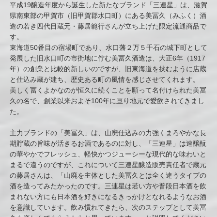
平成19醸造年度から誕生した新たなブランド「三連星」は、滋賀
県南東部の甲賀市（旧甲賀郡水口町）にある美冨久（みふく）酒
造の若き四代目蔵元・藤居範行さんが立ち上げた限定流通商品で
す。
東海道50番目の宿場町であり、水口藩２万５千石の城下町として
発展した旧水口町の市街地に佇む美冨久酒造は、大正6年（1917
年）の創業と比較的新しいのですが、旧東海道を挟むように店蔵
と仕込み蔵が建ち、歴史ある町の風情を感じさせてくれます。
美しく冨くよかなのが恒久に続くことを願って名付けられた美冨
久の名で、創業以来およそ100年に亘り地元で愛飲されてきまし
た。
主力ブランドの「美冨久」は、山廃仕込みの力強くまろやかな長
期貯蔵の旨味が活きるお酒であるのに対し、「三連星」は速醸酛
の華やかでフレッシュ、軽快かつジューシーな現代的な味わいと
まるで違うのですが、これについて三連星醸造販売責任者で蔵元
の藤居さんは、「山廃を主体とした美冨久とは全く違うタイプの
酒を造ってみたかったのです。三連星は若い方や普段日本酒を飲
まれない方にも日本酒を好きになるきっかけとなれるようなお酒
を意識しています。飲み慣れてきたら、次のステップとして美冨