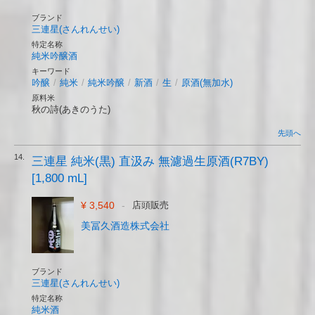
ブランド
三連星(さんれんせい)
特定名称
純米吟醸酒
キーワード
吟醸
/
純米
/
純米吟醸
/
新酒
/
生
/
原酒(無加水)
原料米
秋の詩(あきのうた)
先頭へ
14.
三連星 純米(黒) 直汲み 無濾過生原酒(R7BY)
[1,800 mL]
¥ 3,540
-
店頭販売
美冨久酒造株式会社
ブランド
三連星(さんれんせい)
特定名称
純米酒