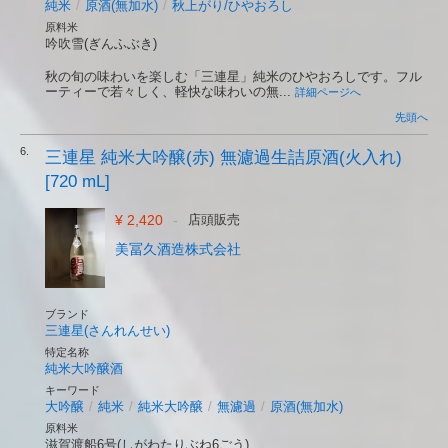
純米
/
原酒(無加水)
/
秋上がり/ひやおろし
原料米
吟吹雪(ぎんふぶき)
秋の旬の味わいを楽しむ「三連星」純米のひやおろしです。フル
ーティーで若々しく、軽快な味わいの無...
詳細ページへ
先頭へ
6.
三連星 純米大吟醸(赤) 無濾過生詰原酒(火入れ)
[720 mL]
¥ 2,420
-
店頭販売
美冨久酒造株式会社
ブランド
三連星(さんれんせい)
特定名称
純米大吟醸酒
キーワード
大吟醸
/
純米
/
純米大吟醸
/
無濾過
/
原酒(無加水)
原料米
滋賀渡船6号(しがわたりぶね6ごう)