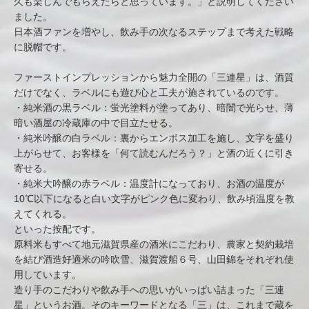
久も楽しんでもらえたらと思っています。」と説明してください
ました。
日本酒ファンを増やし、飲み手の次なるステップまで考えた戦略
に脱帽です。
ファーストインプレッションから魅力全開の「三連星」は、酒質
だけでなく、ラベルにも遊び心と工夫が施されているのです。
・純米酒の黒ラベル：蛍光塗料が塗ってあり、暗闇で光らせ、薄
暗い酒屋の冷蔵庫の中で目立たせる。
・純米吟醸の白ラベル：裏からエンボス加工を施し、文字を盛り
上がらせて、お客様を「何て読むんだろう？」と酒の近くに引き
寄せる。
・純米大吟醸の赤ラベル：温度計になっており、お酒の温度が
10℃以下になると白い文字がピンク色に変わり、飲み頃温度を教
えてくれる。
といった按配です。
原料米もすべて地元滋賀県産の酒米にこだわり、農家と契約栽培
を結び酒造好適米の吟吹雪、滋賀渡船６号、山田錦をそれぞれ使
用しています。
造り手のこだわりや飲み手への思いがいっぱい詰まった「三連
星」というお酒。そのキーワードとなる「三」は、これまで蔵を