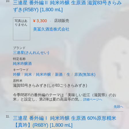
10.
三連星 番外編Ⅱ 純米吟醸 生原酒 滋賀83号きらみ
ずき(R5BY) [1,800 mL]
¥ 3,300
-
店頭販売
写真はあ
りません
美冨久酒造株式会社
ブランド
三連星(さんれんせい)
特定名称
純米吟醸酒
キーワード
吟醸
/
純米
/
純米吟醸
/
新酒
/
生
/
原酒(無加水)
原料米
滋賀83号きらみずき(しが83ごうきらみずき)
今季R5BYの番外編のテーマは「美味しい近江（滋賀県）のお
米」と設定し、第2弾は夏の高温等の気...
詳細ページへ
先頭へ
11.
三連星 番外編Ⅰ 純米吟醸 生原酒 60%原形精米
【真吟】(R6BY) [1,800 mL]