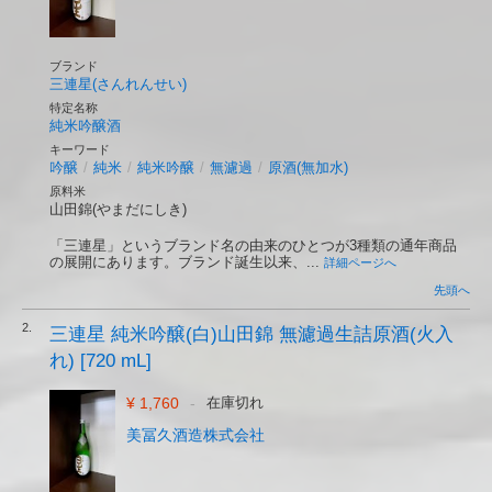
ブランド
三連星(さんれんせい)
特定名称
純米吟醸酒
キーワード
吟醸
/
純米
/
純米吟醸
/
無濾過
/
原酒(無加水)
原料米
山田錦(やまだにしき)
「三連星」というブランド名の由来のひとつが3種類の通年商品
の展開にあります。ブランド誕生以来、...
詳細ページへ
先頭へ
2.
三連星 純米吟醸(白)山田錦 無濾過生詰原酒(火入
れ) [720 mL]
¥ 1,760
-
在庫切れ
美冨久酒造株式会社