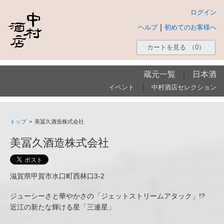
ログイン
|
ヘルプ
初めてのお客様へ
カートを見る
（0）
蔵元一覧
|
日本酒
|
イベント
中村酒店セレクション
トップ
>
美冨久酒造株式会社
美冨久酒造株式会社
滋賀県甲賀市水口町西林口3-2
ジューシーさと華やかさの「ジェットストリームアタック」!?
近江の新たな輝ける星「三連星」