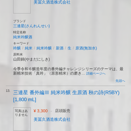
美冨久酒造株式会社
ブランド
三連星(さんれんせい)
特定名称
純米吟醸酒
キーワード
吟醸
/
純米
/
純米吟醸
/
新酒
/
生
/
原酒(無加水)
原料米
山田錦(やまだにしき)
今季令和６醸造年度の番外編チャレンジシリーズのテーマは、最
新精米技術「真吟」（原形精米）の磨き...
詳細ページへ
先頭へ
13.
三連星 番外編Ⅲ 純米吟醸 生原酒 秋の詩(R5BY)
[1,800 mL]
¥ 3,300
-
店頭販売
写真はあ
りません
美冨久酒造株式会社