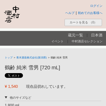
ログイン
|
ヘルプ
初めてのお客様へ
カートを見る
（0）
蔵元一覧
|
日本酒
|
イベント
中村酒店セレクション
トップ
>
青木酒造株式会社(新潟県)
>
鶴齢 純米 雪男
鶴齢 純米 雪男 [720 mL]
¥ 1,540
現在品切れしています。
他のサイズなど
1,800 mL