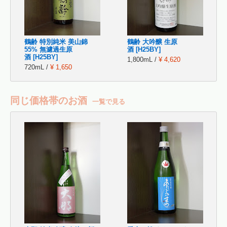
鶴齢 特別純米 美山錦
鶴齢 大吟醸 生原
55% 無濾過生原
酒 [H25BY]
酒 [H25BY]
1,800mL /
¥ 4,620
720mL /
¥ 1,650
同じ価格帯のお酒
一覧で見る