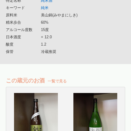
特定名称
純米酒
キーワード
純米
原料米
美山錦(みやまにしき)
精米歩合
60%
アルコール度数
15度
日本酒度
+ 12.0
酸度
1.2
保管
冷蔵推奨
この蔵元のお酒
一覧で見る