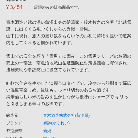
¥ 3,454
店頭のみの販売商品です。
青木酒造と縁の深い魚沼出身の随筆家・鈴木牧之の名著「北越雪
譜」に出てくる毛むくじゃらの異獣・雪男。
山中に現れ、旅人の握り飯をもらいそのお礼に荷物を担いで道案
内をしてくれると描かれています。
雪山での安全を願う「雪男」に因み、この雪男シリーズのお酒の
売上の一部は、南魚沼地域山岳遭難防止対策協議会に寄付され、
遭難救助や事故防止に役立てられています。
純軟水仕込を生かした淡麗辛口タイプで、冷やから熱燗まで幅広
い温度帯楽しめ、後味もすっきり切れのあるお酒です。
純米酒らしい米の旨みを生かしながら後味はシャープで キリっ
と引きしまる辛口のお酒です。
醸造元
青木酒造株式会社(新潟県)
ブランド
鶴齢(かくれい)
都道府県
新潟