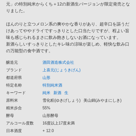
元」の特別純米からくち＋12の新酒生バージョンが限定発売とな
りました。
ほんのりと立つメロン系の爽やかな香りがあり、超辛口を謳うだ
けあってややドライですっきりとした口当たりですが、程よい旨
味も感じられるまさに飲み飽きしないお酒になっています。
新酒らしいすっきりとしたキレ味の涼味が楽しめ、軽快な飲み口
の万能型の食中酒です。
醸造元
酒田酒造株式会社
ブランド
上喜元(じょうきげん)
都道府県
山形
特定名称
特別純米酒
キーワード
純米
新酒
生
原料米
雪化粧(ゆきげしょう)
美山錦(みやまにしき)
精米歩合
55%
酵母
山形酵母
アルコール度数
16度以上17度未満
日本酒度
+ 12.0