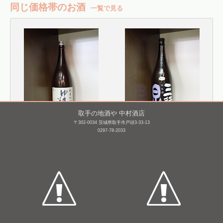
同じ価格帯のお酒
一覧で見る
取手の地酒や 中村酒店
〒302-0034 茨城県取手市戸頭3-33-13
0297-78-2033
ゆきの美人 純米吟醸 愛
三連星 純米(黒) 瓶火入れ
山麹 生 [BY26]
ひやおろし [BY26]
1,800mL /
¥ 2,828
1,800mL /
¥ 2,970