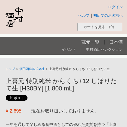
ログイン
|
ヘルプ
初めてのお客様へ
カートを見る
（0）
蔵元一覧
|
日本酒
|
イベント
中村酒店セレクション
トップ
>
酒田酒造株式会社
>
上喜元 特別純米 からくち+12 しぼりたて生
上喜元 特別純米 からくち+12 しぼりた
て生 [H30BY] [1,800 mL]
¥ 2,695
現在お取り扱いしておりません。
一年を通して楽しめる食中酒としての優れた資質を持つ「上喜