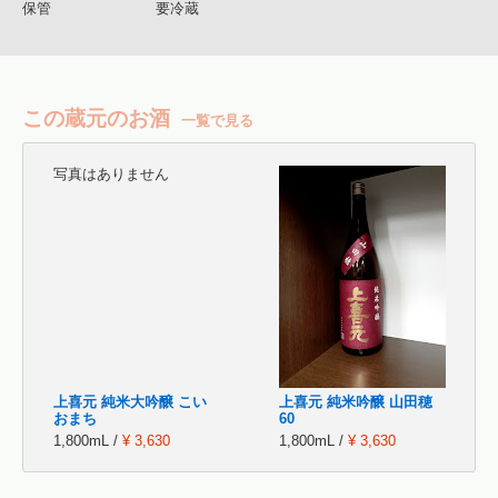
保管
要冷蔵
この蔵元のお酒
一覧で見る
写真はありません
上喜元 純米大吟醸 こい
上喜元 純米吟醸 山田穂
おまち
60
1,800mL /
¥ 3,630
1,800mL /
¥ 3,630