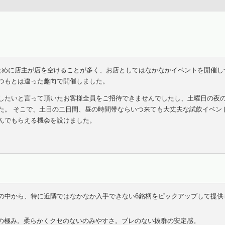
ために店主が店を空けることが多く、お店としてはなかなかイベントを開催し
つもとは違った趣向で開催しました。
したいと言って頂いたお客様全員をご招待できませんでしたし、土曜日の夜
た。 そこで、土日の二日間、昼の時間帯ならいつ来ても大丈夫な試飲イベン
んでもらえる機会を設けました。
の中から、特に近隣ではなかなか入手できない6銘柄をピックアップして提供
の極み。柔らかくクセのないのみやすさ。ブレのない抜群の安定感。