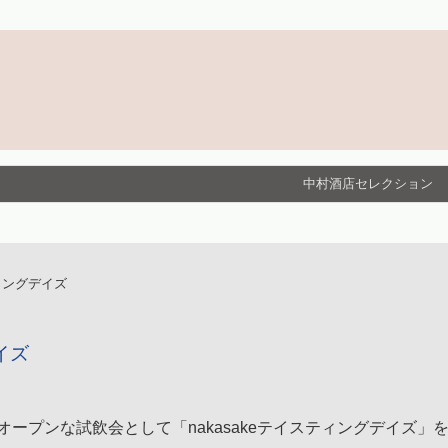
中村酒店セレクション
ティングデイズ
イズ
オープンな試飲会として「nakasakeテイスティングデイズ」