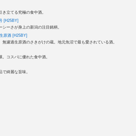
引き立てる究極の食中酒。
[H25BY]
ーシーさが身上の新潟の注目銘柄。
原酒 [H25BY]
、無濾過生原酒のさきがけの蔵。地元魚沼で最も愛されている酒。
醸。コスパに優れた食中酒。
品で綺麗な旨味。