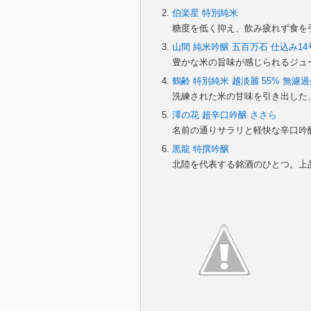
伯楽星 特別純米
糖度を低く抑え、飲み疲れず食を
山間 純米吟醸 五百万石 仕込み14号 
豊かな米の旨味が感じられるジュ
鶴齢 特別純米 越淡麗 55% 無濾過生
洗練された米の甘味を引き出した
澤の花 超辛口吟醸 ささら
名前の通りサラリと軽快な辛口吟
黒龍 特撰吟醸
北陸を代表する銘酒のひとつ。上